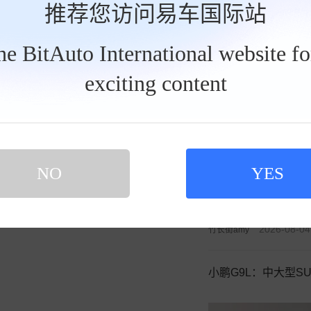
推荐您访问易车国际站
发私信
2026-08-07
竹长街amy
the BitAuto International website f
exciting content
泰山见千山 车轮丈
买新车 上易车
认证顾问微信聊 放心比价不吃亏
扫码下载易车APP
NO
YES
2026-08-04
竹长街amy
小鹏G9L：中大型S