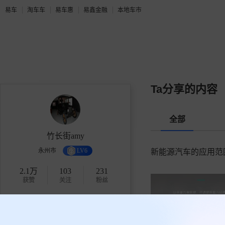
易车
淘车车
易车惠
易鑫金融
本地车市
Ta分享的内容
全部
竹长街amy
永州市
LV6
新能源汽车的应用范
2.1万
103
231
获赞
关注
粉丝
关注