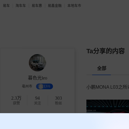
易车
淘车车
易车惠
易鑫金融
本地车市
Ta分享的内容
全部
暮色光leo
亳州市
LV6
小鹏MONA L03
2.3万
94
303
获赞
关注
粉丝
关注