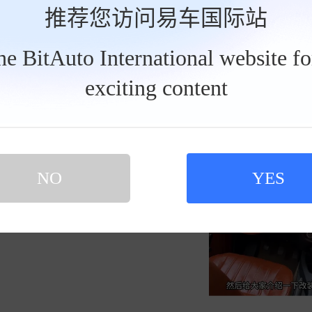
推荐您访问易车国际站
发私信
2026-07-02
暮色光leo
the BitAuto International website f
exciting content
五菱荣光v面包车改装
买新车 上易车
认证顾问微信聊 放心比价不吃亏
扫码下载易车APP
NO
YES