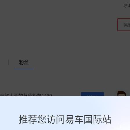
粉丝
善解人意的草莓松鼠1430
关注Ta
0人关注
推荐您访问易车国际站
超群绝伦杏仁6141
关注Ta
0人关注