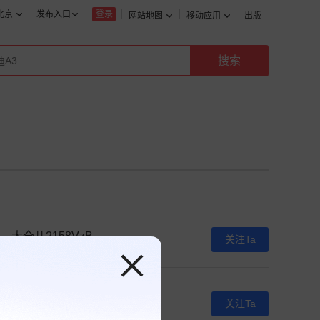
北京
发布入口
登录
网站地图
移动应用
出版
大全儿2158VzB
关注Ta
0人关注
羚羊车手01693955
关注Ta
0人关注