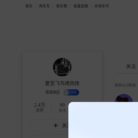
易车
淘车车
易车惠
易鑫金融
本地车市
关注
夏至飞鸟烤肉侠
他有
423
粉丝
塔城地区
LV6
2.4万
99
423
获赞
关注
粉丝
关注