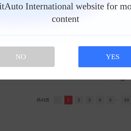
BitAuto International website for mo
content
自信的北极熊1357
关注Ta
0人关注
神出鬼没龙眼8058
关注Ta
2人关注
NO
YES
融合的温柔企鹅1327
关注Ta
0人关注
···
共
43
页
<
1
2
3
4
5
43