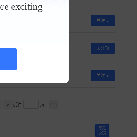
re exciting
沧海一声笑oOQ
关注Ta
0人关注
优雅的颠茄果1007
关注Ta
0人关注
车手31859930WY
关注Ta
0人关注
>
前往
页
GO
意见
反馈