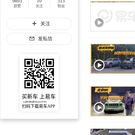
9893
10
513
获赞
关注
粉丝
关注
发私信
买新车 上易车
认证顾问微信聊 放心比价不吃亏
扫码下载易车APP