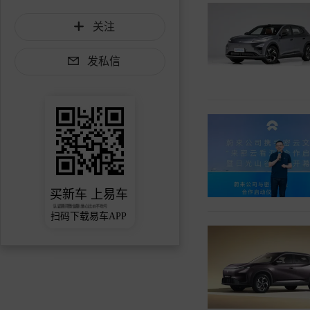
关注
发私信
买新车 上易车
认证顾问微信聊 放心比价不吃亏
扫码下载易车APP