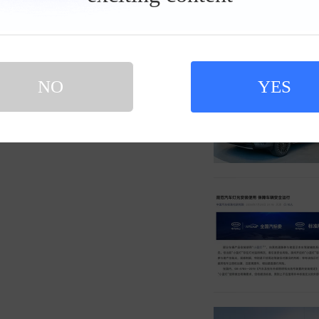
NO
YES