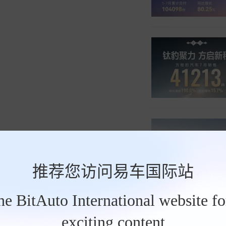
推荐您访问易车国际站
the BitAuto International website f
exciting content