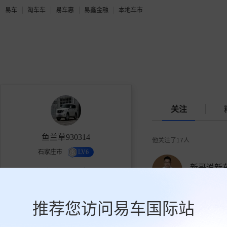
易车
淘车车
易车惠
易鑫金融
本地车市
关注
鱼兰草930314
他关注了
17
人
石家庄市
LV6
新哥说新
2.2万
17
136
99424人关注
获赞
关注
粉丝
推荐您访问易车国际站
关注
十二车了
36770人关注