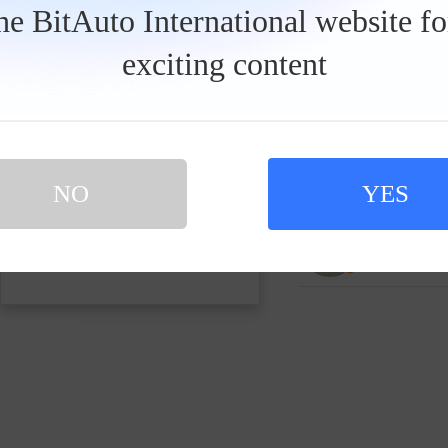
发私信
the BitAuto International website f
exciting content
川雨玩车
106365人关
胖川侃车
98533人关注
NO
YES
买新车 上易车
认证顾问微信聊 放心比价不吃亏
扫码下载易车APP
不器说的
189428人关