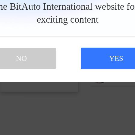
发私信
the BitAuto International website f
exciting content
1920汽
164198人关
大飙车
578667人关
NO
YES
买新车 上易车
认证顾问微信聊 放心比价不吃亏
扫码下载易车APP
CarLife
51033人关注