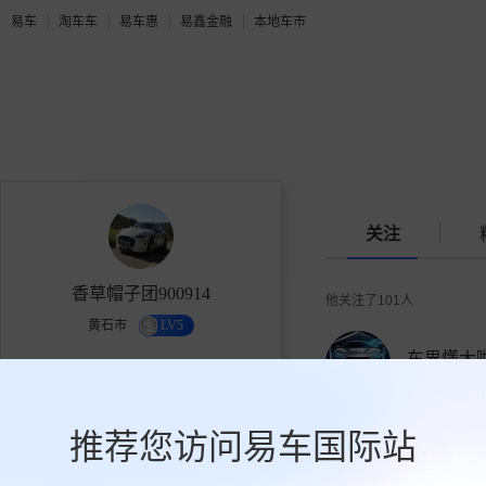
易车
淘车车
易车惠
易鑫金融
本地车市
关注
香草帽子团900914
他关注了
101
人
黄石市
LV5
车界懂大
2.4万
101
449
135195人关
获赞
关注
粉丝
推荐您访问易车国际站
关注
寂寞公路A
77559人关注