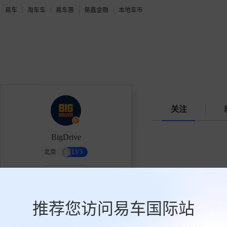
易车
淘车车
易车惠
易鑫金融
本地车市
关注
BigDrive
北京
LV3
个人机构作者
让所有的观点，都切合实际。
推荐您访问易车国际站
16.1万
0
10.5万
获赞
关注
粉丝