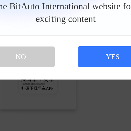
the BitAuto International website f
关注
exciting content
发私信
NO
YES
买新车 上易车
认证顾问微信聊 放心比价不吃亏
扫码下载易车APP