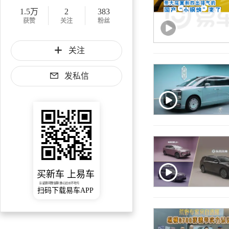
1.5万
2
383
获赞
关注
粉丝
关注
发私信
买新车 上易车
认证顾问微信聊 放心比价不吃亏
扫码下载易车APP